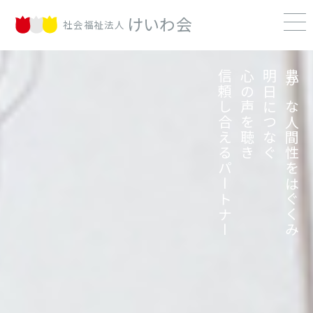
S
k
けいわ会
社会福祉法人
i
p
t
o
c
信頼し合えるパートナー
心の声を聴き
明日につなぐ
豊かな人間性をはぐくみ
o
n
t
e
n
t