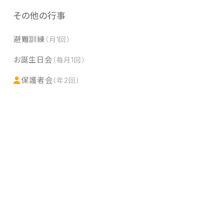
その他の行事
避難訓練
（月1回）
お誕生日会
（毎月1回）
保護者会
（年2回）
給食献立表
給食献立表（8月分）の公開