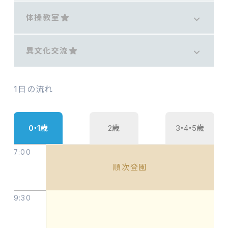
体操教室
異文化交流
1日の流れ
0・1歳
2歳
3・4・5歳
7:00
順次登園
9:30