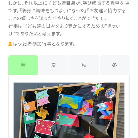
しかし、それ以上に子ども達自身が、学び成長する貴重な場
です。『楽器に興味をもつようになった』『お友達と協力する
ことの嬉しさを知った』『やり抜くことができた』…
行事は子ども達の日々をより豊かにするための”きっか
け”でありたいと考えます。
は保護者参加行事となります。
春
夏
秋
冬