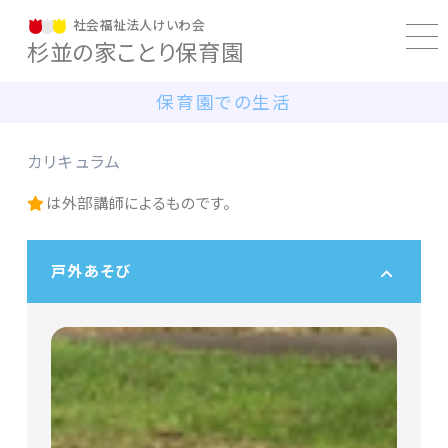
社会福祉法人けいわ会
杉並の家ことり保育園
保育園での生活
カリキュラム
は外部講師によるものです。
戸外あそび